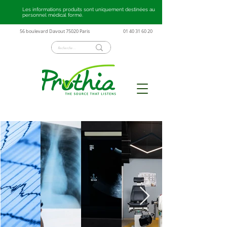
Les informations produits sont uniquement destinées au
personnel médical formé.
56 boulevard Davout 75020 Paris
01 40 31 60 20