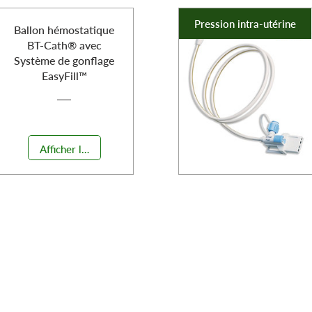
Pression intra-utérine
Ballon hémostatique
BT-Cath® avec
Système de gonflage
EasyFill™
Afficher les détails