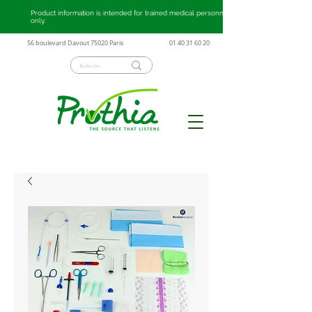
Product information is intended for trained medical personnel
only.
56 boulevard Davout 75020 Paris
01 40 31 60 20