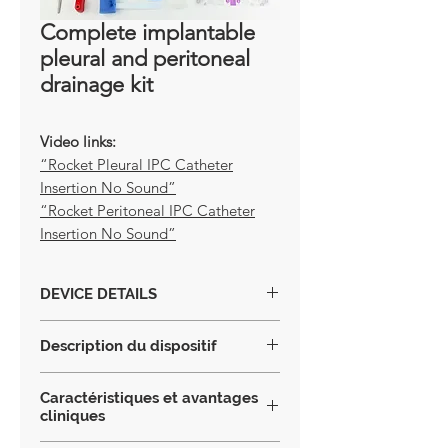
Complete implantable
pleural and peritoneal
drainage kit
Video links:
“Rocket Pleural IPC Catheter
Insertion No Sound”
“Rocket Peritoneal IPC Catheter
Insertion No Sound”
DEVICE DETAILS
Complete pleural and peritoneal
Description du dispositif
drainage kit allowing easy and secure
implantation and offering real patient
Le kit fournit tout l'équipement
comfort. It can be connected to the
Caractéristiques et avantages
nécessaire, comme indiqué dans le «
cliniques
pleural and peritoneal drainage care
contenu du dispositif », pour insérer
kit and the facility wall suction.