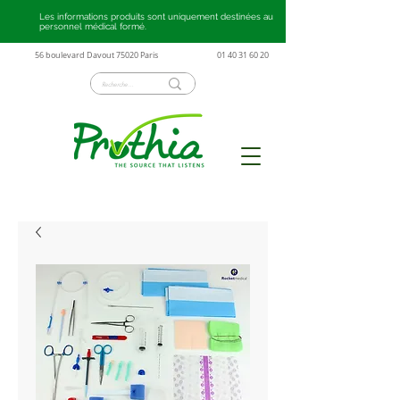
Les informations produits sont uniquement destinées au
personnel médical formé.
56 boulevard Davout 75020 Paris
01 40 31 60 20