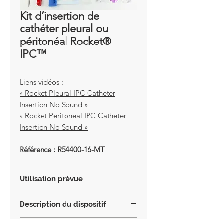
Kit d’insertion de
cathéter pleural ou
péritonéal Rocket®
IPC™
Liens vidéos :
« Rocket Pleural IPC Catheter
Insertion No Sound »
« Rocket Peritoneal IPC Catheter
Insertion No Sound »
Référence : R54400-16-MT
Utilisation prévue
Le cathéter pleural à demeure
Description du dispositif
Rocket® (IPC™) est un cathéter en
silicone fenêtré avec une bande de