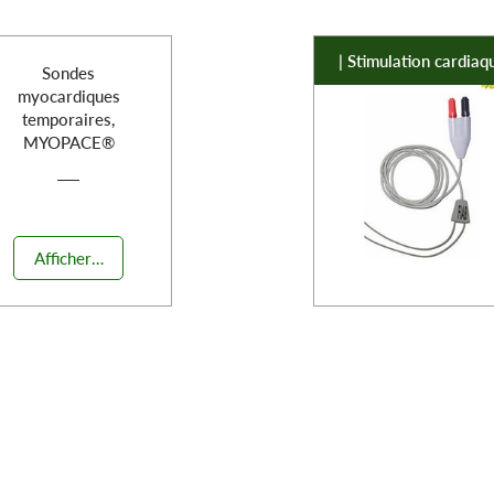
| Stimulation cardiaq
Sondes
myocardiques
temporaires,
MYOPACE®
Afficher les détails