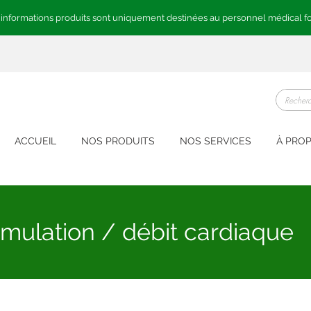
 informations produits sont uniquement destinées au personnel médical f
ACCUEIL
NOS PRODUITS
NOS SERVICES
À PRO
timulation / débit cardiaque