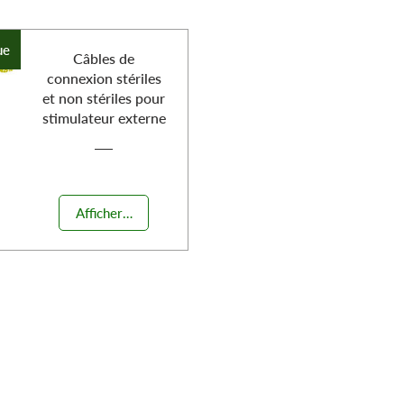
ue
Câbles de
connexion stériles
et non stériles pour
stimulateur externe
Afficher les détails